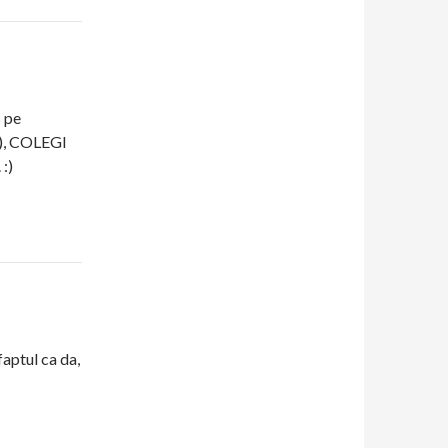
s pe
r), COLEGI
 :)
faptul ca da,