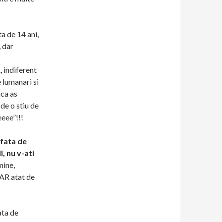
a de 14 ani,
 dar
 indiferent
 lumanari si
aca as
de o stiu de
eeee”!!!
 fata de
, nu v-ati
mine,
IAR atat de
ata de