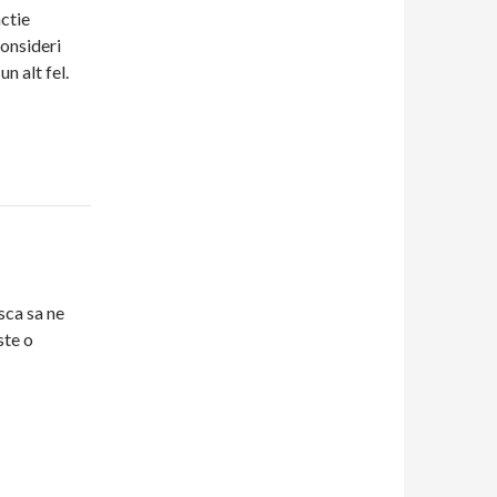
actie
consideri
un alt fel.
sca sa ne
ste o