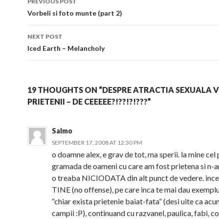
PREVIOUS POST
Post navigation
Vorbeli si foto munte (part 2)
NEXT POST
Iced Earth – Melancholy
19 THOUGHTS ON “DESPRE ATRACTIA SEXUALA V
PRIETENII – DE CEEEEE?!??!?!???”
Salmo
SEPTEMBER 17, 2008 AT 12:30 PM
o doamne alex, e grav de tot, ma sperii. la mine cel 
gramada de oameni cu care am fost prietena si n-a
o treaba NICIODATA din alt punct de vedere. inc
TINE (no offense), pe care inca te mai dau exemplu 
“chiar exista prietenie baiat-fata” (desi uite ca acu
campii :P), continuand cu razvanel, paulica, fabi, co