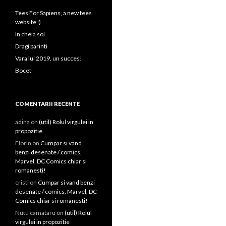
Tees For Sapiens, a new tees
website :)
In cheia sol
Dragi parinti
Vara lui 2019, un succes!
Bocet
COMENTARII RECENTE
adina on
(util) Rolul virgulei in
propozitie
Florin on
Cumpar si vand
benzi desenate / comics,
Marvel, DC Comics chiar si
romanesti!
cristi on
Cumpar si vand benzi
desenate / comics, Marvel, DC
Comics chiar si romanesti!
Nutu camataru on
(util) Rolul
virgulei in propozitie