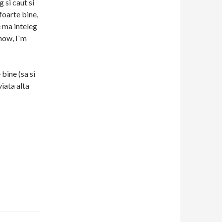
g si caut si
foarte bine,
e ma inteleg
know, I`m
bine (sa si
viata alta