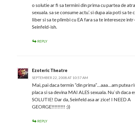
o solutie ar fi sa termini din prima cu partea de atr
sexuala. sa se consume actu’. si dupa aia poti sa te 
liber si sa te plimbi cu EA fara sa te intereseze intr-
Seinfeld-ish.
REPLY
Ezoteric Theatre
SEPTEMBER 22, 2008 AT 10:57 AM
Mai, pai daca termin “din prima”…aaa…am putea ri
placa si sa devina MAI ALES sexuala. Nu`sh daca e
SOLUTIE! Dar da, Seinfeld asa ar zice! I NEED A
GEORGE!!!!!!!!! :))
REPLY