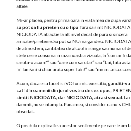
altele.
Mi-ar placea, pentru prima oara in viata mea de dupa varst
sa pot sa fiu prieten cu o tipa
, fara sa simt NICIODATA,
NICIODATA atractie la alt nivel decat de pura si sincera
amicitie/prietenie. Sa pot sa NU ma gandesc NICIODATA,
de atmosfera, cantitatea de alcool in sange sau numarul de
stele ce se consuma in raza noastra vizuala, la “cum ar fi d
saruta-o acum?” sau “oare cum saruta?” sau “bai, fata asta 
`n` luni/ani si chiar arata super fain!” sau “mmm…niccccce
Acum, daca e sa faceti si VOI un mic exercitiu,
ganditi-va
cati din oamenii din jurul vostru de sex opus, PRIETENI
simtit NICIODATA, dar NICIODATA, atrasi sexual
. La 
dammit, nu se intampla. Pana mea, si consider ca nu-s CH
obsedat…
O posibila explicatie a acestor sentimente pe care le am f