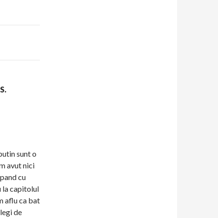
S.
putin sunt o
m avut nici
epand cu
la capitolul
m aflu ca bat
legi de