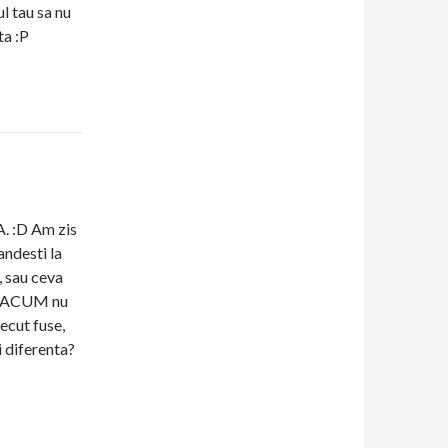
ul tau sa nu
ta :P
A. :D Am zis
ndesti la
, sau ceva
ca ACUM nu
ecut fuse,
i diferenta?