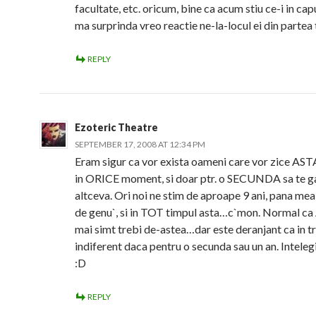
facultate, etc. oricum, bine ca acum stiu ce-i in cap
ma surprinda vreo reactie ne-la-locul ei din partea 
REPLY
Ezoteric Theatre
SEPTEMBER 17, 2008 AT 12:34 PM
Eram sigur ca vor exista oameni care vor zice AST
in ORICE moment, si doar ptr. o SECUNDA sa te ga
altceva. Ori noi ne stim de aproape 9 ani, pana mea
de genu`, si in TOT timpul asta…c`mon. Normal 
mai simt trebi de-astea…dar este deranjant ca in tr
indiferent daca pentru o secunda sau un an. Inteleg
:D
REPLY