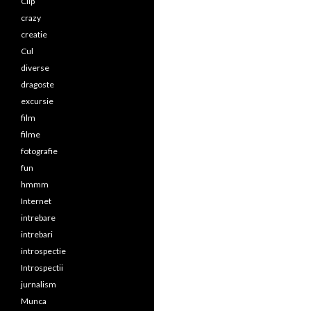
Clip
crazy
creatie
Cul
diverse
dragoste
excursie
film
filme
fotografie
fun
hmmm
Internet
intrebare
intrebari
introspectie
Introspectii
jurnalism
Munca