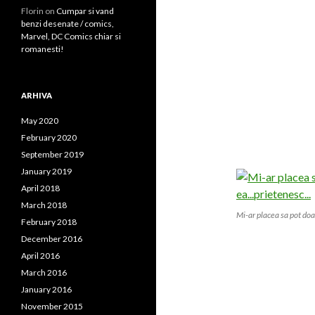
Florin on
Cumpar si vand
benzi desenate / comics,
Marvel, DC Comics chiar si
romanesti!
ARHIVA
May 2020
February 2020
September 2019
January 2019
April 2018
March 2018
Mi-ar placea sa pot doa
February 2018
December 2016
April 2016
March 2016
January 2016
November 2015