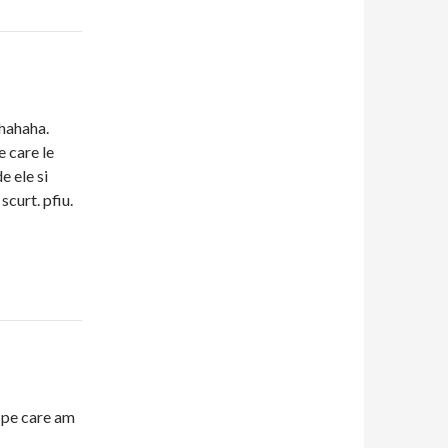
 hahaha.
e care le
 ele si
scurt. pfiu.
 pe care am