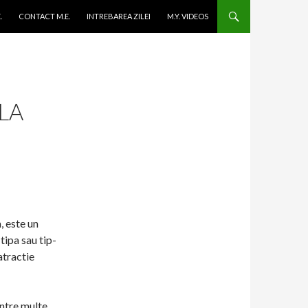
ONTENT
.
CONTACT M.E.
INTREBAREA ZILEI
M.Y. VIDEOS
LA
, este un
-tipa sau tip-
atractie
intre multe