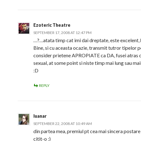
Ezoteric Theatre
SEPTEMBER 17, 2008 AT 12:47 PM
…?…atata timp cat imi dai dreptate, este excelent,
Bine, si cu aceasta ocazie, transmit tutror tipelor p
consider prietene APROPIATE ca DA, fusei atras de
sexual, at some point si niste timp mai lung sau mai 
:D
REPLY
luanar
SEPTEMBER 22, 2008 AT 10:49 AM
din partea mea, premiul pt cea mai sincera postare
citit-o :)