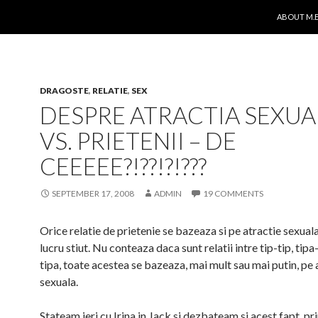
SKIP TO C
ABOUT M.E
DRAGOSTE
,
RELATIE
,
SEX
DESPRE ATRACTIA SEXUA
VS. PRIETENII – DE
CEEEEE?!??!?!???
SEPTEMBER 17, 2008
ADMIN
19 COMMENTS
Orice relatie de prietenie se bazeaza si pe atractie sexuala
lucru stiut. Nu conteaza daca sunt relatii intre tip-tip, tipa
tipa, toate acestea se bazeaza, mai mult sau mai putin, pe 
sexuala.
Stateam ieri cu Irina in Jack si dezbateam si acest fapt, pr