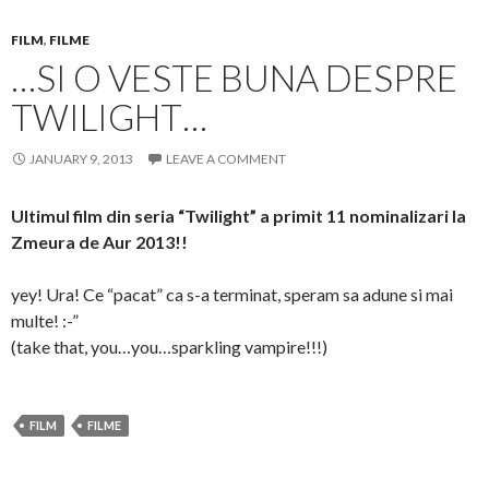
FILM
,
FILME
…SI O VESTE BUNA DESPRE
TWILIGHT…
JANUARY 9, 2013
LEAVE A COMMENT
Ultimul film din seria “Twilight” a primit 11 nominalizari la
Zmeura de Aur 2013!!
yey! Ura! Ce “pacat” ca s-a terminat, speram sa adune si mai
multe! :-”
(take that, you…you…sparkling vampire!!!)
FILM
FILME