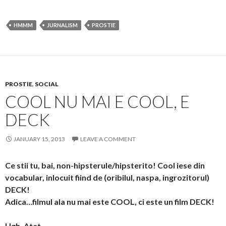
HMMM
JURNALISM
PROSTIE
PROSTIE
,
SOCIAL
COOL NU MAI E COOL, E
DECK
JANUARY 15, 2013
LEAVE A COMMENT
Ce stii tu, bai, non-hipsterule/hipsterito! Cool iese din
vocabular, inlocuit fiind de (oribilul, naspa, ingrozitorul)
DECK!
Adica…filmul ala nu mai este COOL, ci este un film DECK!
Ugh. Atat.