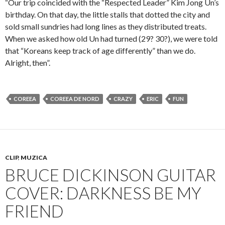
“Our trip coincided with the “Respected Leader” Kim Jong Un’s
birthday. On that day, the little stalls that dotted the city and
sold small sundries had long lines as they distributed treats.
When we asked how old Un had turned (29? 30?), we were told
that “Koreans keep track of age differently” than we do.
Alright, then”.
COREEA
COREEA DE NORD
CRAZY
ERIC
FUN
CLIP
,
MUZICA
BRUCE DICKINSON GUITAR
COVER: DARKNESS BE MY
FRIEND