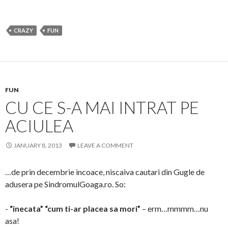
CRAZY
FUN
FUN
CU CE S-A MAI INTRAT PE
ACIULEA
JANUARY 8, 2013
LEAVE A COMMENT
…de prin decembrie incoace, niscaiva cautari din Gugle de
adusera pe SindromulGoaga.ro. So:
-
“inecata” “cum ti-ar placea sa mori”
– erm…mmmm…nu
asa!