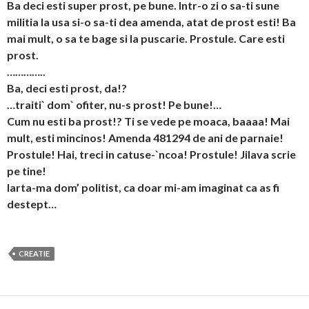
Ba deci esti super prost, pe bune. Intr-o zi o sa-ti sune
militia la usa si-o sa-ti dea amenda, atat de prost esti! Ba
mai mult, o sa te bage si la puscarie. Prostule. Care esti
prost.
…………..
Ba, deci esti prost, da!?
…traiti` dom` ofiter, nu-s prost! Pe bune!…
Cum nu esti ba prost!? Ti se vede pe moaca, baaaa! Mai
mult, esti mincinos! Amenda 481294 de ani de parnaie!
Prostule! Hai, treci in catuse-`ncoa! Prostule! Jilava scrie
pe tine!
Iarta-ma dom’ politist, ca doar mi-am imaginat ca as fi
destept…
CREATIE