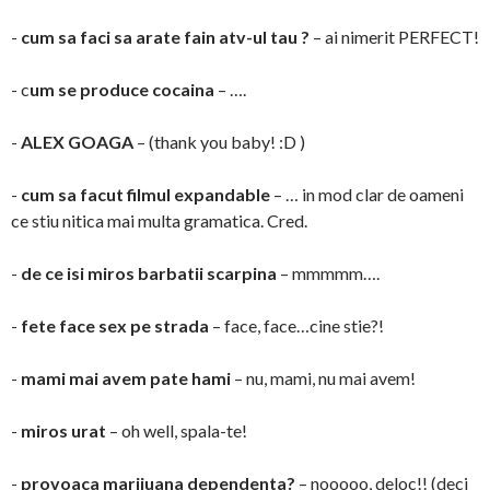
-
cum sa faci sa arate fain atv-ul tau ?
– ai nimerit PERFECT!
- c
um se produce cocaina
– ….
-
ALEX GOAGA
– (thank you baby! :D )
-
cum sa facut filmul expandable
– … in mod clar de oameni
ce stiu nitica mai multa gramatica. Cred.
-
de ce isi miros barbatii scarpina
– mmmmm….
-
fete face sex pe strada
– face, face…cine stie?!
-
mami mai avem pate hami
– nu, mami, nu mai avem!
-
miros urat
– oh well, spala-te!
-
provoaca marijuana dependenta?
– nooooo, deloc!! (deci