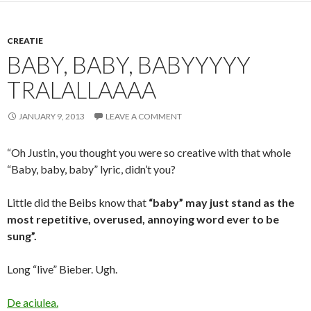
CREATIE
BABY, BABY, BABYYYYY
TRALALLAAAA
JANUARY 9, 2013
LEAVE A COMMENT
“Oh Justin, you thought you were so creative with that whole
“Baby, baby, baby” lyric, didn’t you?
Little did the Beibs know that
“baby” may just stand as the
most repetitive, overused, annoying word ever to be
sung”.
Long “live” Bieber. Ugh.
De aciulea.