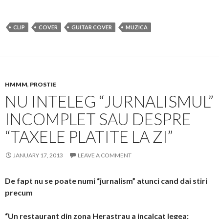
CLIP
COVER
GUITAR COVER
MUZICA
HMMM
,
PROSTIE
NU INTELEG “JURNALISMUL”
INCOMPLET SAU DESPRE
“TAXELE PLATITE LA ZI”
JANUARY 17, 2013
LEAVE A COMMENT
De fapt nu se poate numi “jurnalism” atunci cand dai stiri
precum
“Un restaurant din zona Herastrau a incalcat legea: