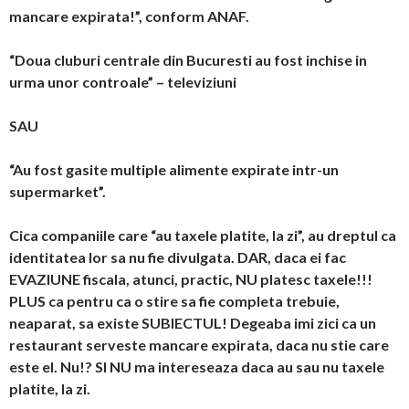
mancare expirata!”, conform ANAF.
“Doua cluburi centrale din Bucuresti au fost inchise in
urma unor controale” – televiziuni
SAU
“Au fost gasite multiple alimente expirate intr-un
supermarket”.
Cica companiile care “au taxele platite, la zi”, au dreptul ca
identitatea lor sa nu fie divulgata. DAR, daca ei fac
EVAZIUNE fiscala, atunci, practic, NU platesc taxele!!!
PLUS ca pentru ca o stire sa fie completa trebuie,
neaparat, sa existe SUBIECTUL! Degeaba imi zici ca un
restaurant serveste mancare expirata, daca nu stie care
este el. Nu!? SI NU ma intereseaza daca au sau nu taxele
platite, la zi.