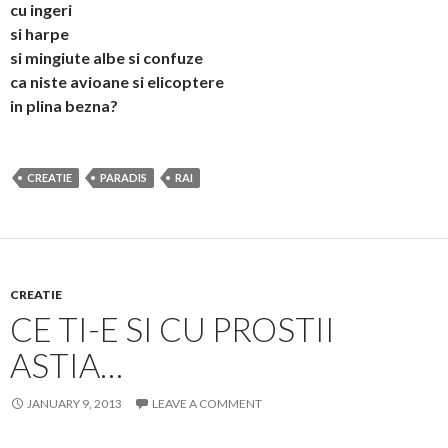
cu ingeri
si harpe
si mingiute albe si confuze
ca niste avioane si elicoptere
in plina bezna?
CREATIE
PARADIS
RAI
CREATIE
CE TI-E SI CU PROSTII
ASTIA…
JANUARY 9, 2013
LEAVE A COMMENT