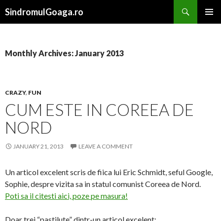
Search
SindromulGoaga.ro
SKIP TO CONTENT
Monthly Archives: January 2013
CRAZY
,
FUN
CUM ESTE IN COREEA DE
NORD
JANUARY 21, 2013
LEAVE A COMMENT
Un articol excelent scris de fiica lui Eric Schmidt, seful Google,
Sophie, despre vizita sa in statul comunist Coreea de Nord.
Poti sa il citesti aici, poze pe masura!
Doar trei “pastilute” dintr-un articol excelent: