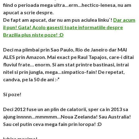
fiind o perioada mega ultra…erm…hectico-lenesa, nu am
apucat a scrie despre.
De fapt am apucat, dar nu am pus aciulea linku`!
Dar acum
il pun! Gata! Acolo gasesti toate informatiile despre
Brazilia plus niste poze! :D
Deci ma plimbai prin Sao Paulo, Rio de Janeiro dar MAI
ALES prin Amazon. Mai exact pe Raul Tapajos, care-i ditai
fluviul frate… enorm. Si am stat printre bastinasi, intrai
nitel si prin jungla, mega…simpatico-fain! De repetat,
candva, pe la 50 de ani :-”
Si poze!
Deci 2012 fuse un an plin de calatorii, sper ca in 2013 sa
ajung innnnn…mmmmm…Noua Zeelanda! Sau Australia!
Sau cel putin ceva mega fain prin Ioropa! :D
Iubire maxima!