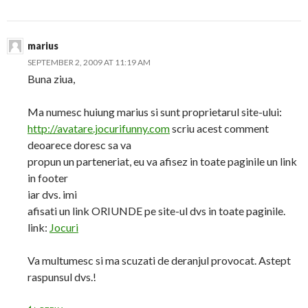
marius
SEPTEMBER 2, 2009 AT 11:19 AM
Buna ziua,
Ma numesc huiung marius si sunt proprietarul site-ului:
http://avatare.jocurifunny.com
scriu acest comment
deoarece doresc sa va
propun un parteneriat, eu va afisez in toate paginile un link
in footer
iar dvs. imi
afisati un link ORIUNDE pe site-ul dvs in toate paginile.
link:
Jocuri
Va multumesc si ma scuzati de deranjul provocat. Astept
raspunsul dvs.!