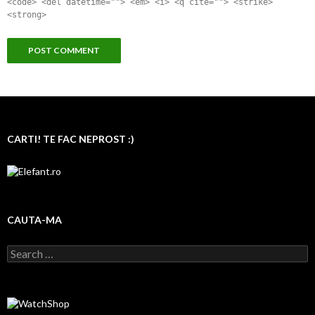
<code> <del datetime=""> <em> <i> <q cite=""> <strike>
<strong>
CARTI! TE FAC NEPROST :)
CAUTA-MA
Search for: