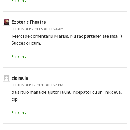
REPLY
Ezoteric Theatre
SEPTEMBER 2, 2009 AT 11:24 AM
Merci de comentariu Marius. Nu fac parteneriate insa. :)
Succes oricum.
REPLY
cipimula
SEPTEMBER 12, 2010 AT 1:26 PM
da si tu o mana de ajutor la unu incepator cu un link ceva.
cip
REPLY