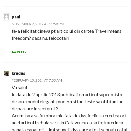
paul
NOVEMBER 7, 2012 AT 11:58 PM
te-a felicitat cineva pt articolul din cartea Travel means
freedom? daca nu, felocotari
REPLY
krudus
FEBRUARY 13, 2014 AT 7:53 AM
Va salut,
In data de 2 aprilie 2013 publicati un articol super misto
despre modul elegant ,modern si facil este sa obtii un loc
de parcare in sectorul 3.
Acum, fara sa fiu obraznic fata de dvs, inclin sa cred ca ori
acel articol trebuia scris in Catavencu ca sa fie katerinca
pana la capat ori….imi spuneti dvs care a fost scopul real al