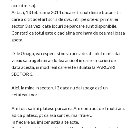
acelui mesaj.
Astazi, 13 februarie 2014 daca esti unul dintre botanistii
care a citit acel art scris de dvs, intri pe site-ul primariei
sector 3 sa vezi cate locuri de parcare sunt disponibile.
Constati ca totul este o cacialma ordinara de cea mai joasa
speta.
D-le Goaga, va respect si nu va acuz de absolut nimic dar
vreau sa trageti un al doilea articol in care sa scrieti de
data acesta, in mod real care este situatia la PARCARI
SECTOR 3.
Aici, la mine in sectorul 3 daca nu dai spaga esti un
cetatean mort.
Am fost sa imi platesc parcarea.Am contract de f multi ani,
adica platesc, pt ca asa sunt eu mai fraier..
In fiecare an, imi cer astia alte acte.