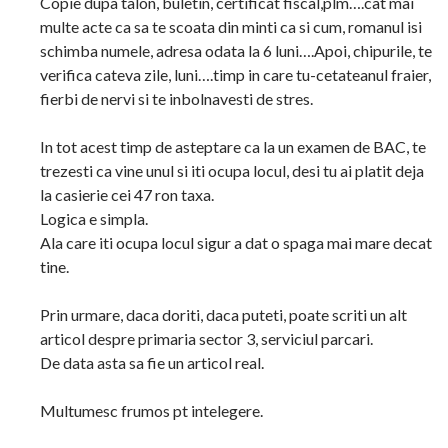
Copie dupa talon, buletin, certificat fiscal,plm….cat mai
multe acte ca sa te scoata din minti ca si cum, romanul isi
schimba numele, adresa odata la 6 luni….Apoi, chipurile, te
verifica cateva zile, luni….timp in care tu-cetateanul fraier,
fierbi de nervi si te inbolnavesti de stres.
In tot acest timp de asteptare ca la un examen de BAC, te
trezesti ca vine unul si iti ocupa locul, desi tu ai platit deja
la casierie cei 47 ron taxa.
Logica e simpla.
Ala care iti ocupa locul sigur a dat o spaga mai mare decat
tine.
Prin urmare, daca doriti, daca puteti, poate scriti un alt
articol despre primaria sector 3, serviciul parcari.
De data asta sa fie un articol real.
Multumesc frumos pt intelegere.