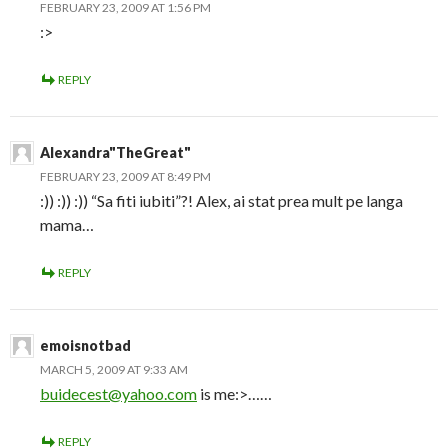
FEBRUARY 23, 2009 AT 1:56 PM
:>
REPLY
Alexandra"TheGreat"
FEBRUARY 23, 2009 AT 8:49 PM
:)) :)) :)) “Sa fiti iubiti”?! Alex, ai stat prea mult pe langa
mama…
REPLY
emoisnotbad
MARCH 5, 2009 AT 9:33 AM
buidecest@yahoo.com
is me:>……
REPLY