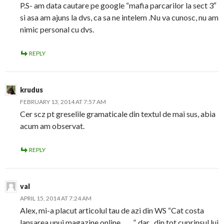
P.S- am data cautare pe google “mafia parcarilor la sect 3″
si asa am ajuns la dvs, ca sa ne intelem .Nu va cunosc, nu am
nimic personal cu dvs.
REPLY
krudus
FEBRUARY 13, 2014 AT 7:57 AM
Cer scz pt greselile gramaticale din textul de mai sus, abia
acum am observat.
REPLY
val
APRIL 15, 2014 AT 7:24 AM
Alex, mi-a placut articolul tau de azi din WS “Cat costa
lansarea unui magazine online…….”, dar , din tot cuprinsul lui