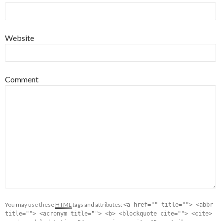
Website
Comment
You may use these
HTML
tags and attributes:
<a href="" title=""> <abbr
title=""> <acronym title=""> <b> <blockquote cite=""> <cite>