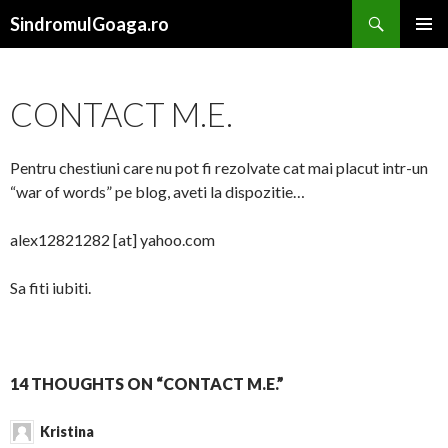
Search
SindromulGoaga.ro
SKIP TO CONTENT
CONTACT M.E.
Pentru chestiuni care nu pot fi rezolvate cat mai placut intr-un
“war of words” pe blog, aveti la dispozitie…
alex12821282 [at] yahoo.com
Sa fiti iubiti.
14 THOUGHTS ON “CONTACT M.E.”
Kristina