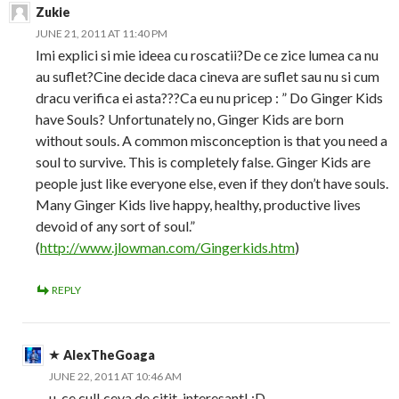
Zukie
JUNE 21, 2011 AT 11:40 PM
Imi explici si mie ideea cu roscatii?De ce zice lumea ca nu
au suflet?Cine decide daca cineva are suflet sau nu si cum
dracu verifica ei asta???Ca eu nu pricep : ” Do Ginger Kids
have Souls? Unfortunately no, Ginger Kids are born
without souls. A common misconception is that you need a
soul to survive. This is completely false. Ginger Kids are
people just like everyone else, even if they don’t have souls.
Many Ginger Kids live happy, healthy, productive lives
devoid of any sort of soul.”
(
http://www.jlowman.com/Gingerkids.htm
)
REPLY
AlexTheGoaga
JUNE 22, 2011 AT 10:46 AM
u, ce cul! ceva de citit, interesant! :D