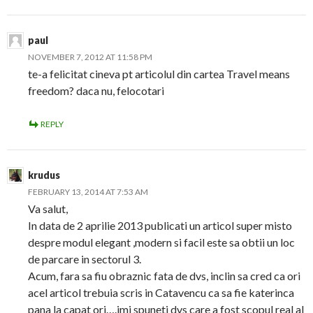
paul
NOVEMBER 7, 2012 AT 11:58 PM
te-a felicitat cineva pt articolul din cartea Travel means
freedom? daca nu, felocotari
REPLY
krudus
FEBRUARY 13, 2014 AT 7:53 AM
Va salut,
In data de 2 aprilie 2013 publicati un articol super misto
despre modul elegant ,modern si facil este sa obtii un loc
de parcare in sectorul 3.
Acum, fara sa fiu obraznic fata de dvs, inclin sa cred ca ori
acel articol trebuia scris in Catavencu ca sa fie katerinca
pana la capat ori….imi spuneti dvs care a fost scopul real al