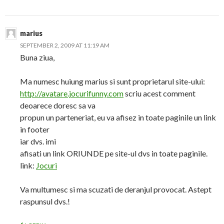
marius
SEPTEMBER 2, 2009 AT 11:19 AM
Buna ziua,
Ma numesc huiung marius si sunt proprietarul site-ului:
http://avatare.jocurifunny.com
scriu acest comment
deoarece doresc sa va
propun un parteneriat, eu va afisez in toate paginile un link
in footer
iar dvs. imi
afisati un link ORIUNDE pe site-ul dvs in toate paginile.
link:
Jocuri
Va multumesc si ma scuzati de deranjul provocat. Astept
raspunsul dvs.!