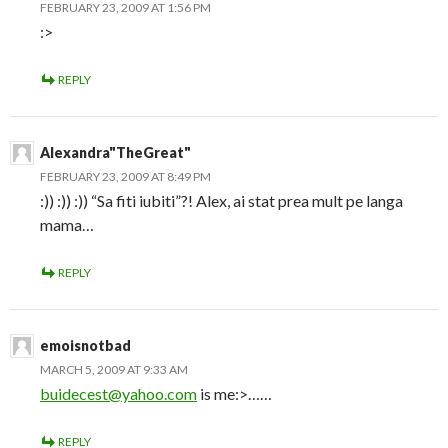
FEBRUARY 23, 2009 AT 1:56 PM
:>
REPLY
Alexandra"TheGreat"
FEBRUARY 23, 2009 AT 8:49 PM
:)) :)) :)) “Sa fiti iubiti”?! Alex, ai stat prea mult pe langa
mama…
REPLY
emoisnotbad
MARCH 5, 2009 AT 9:33 AM
buidecest@yahoo.com
is me:>……
REPLY