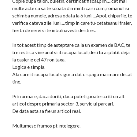
Copie dupa talon, buletin, certificat fiscal,plm….cat mai
multe acte ca sa te scoata din minti ca si cum, romanul isi
schimba numele, adresa odata la 6 luni….Apoi, chipurile, te
verifica cateva zile, luni….timp in care tu-cetateanul fraier,
fierbi de nervi si te inbolnavesti de stres.
In tot acest timp de asteptare ca la un examen de BAC, te
trezesti ca vine unul si iti ocupa locul, desi tu ai platit deja
la casierie cei 47 ron taxa.
Logica e simpla.
Ala care iti ocupa locul sigur a dat o spaga mai mare decat
tine.
Prin urmare, daca doriti, daca puteti, poate scriti un alt
articol despre primaria sector 3, serviciul parcari.
De data asta sa fie un articol real.
Multumesc frumos pt intelegere.