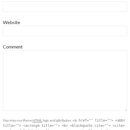
Website
Comment
You may use these
HTML
tags and attributes:
<a href="" title=""> <abbr
title=""> <acronym title=""> <b> <blockquote cite=""> <cite>