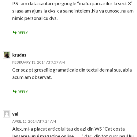
P.S- am data cautare pe google “mafia parcarilor la sect 3″
si asa am ajuns la dvs, ca sa ne intelem .Nu va cunosc, nu am
nimic personal cu dvs.
REPLY
krudus
FEBRUARY 13, 2014 AT 7:57 AM
Cer scz pt greselile gramaticale din textul de mai sus, abia
acum am observat.
REPLY
val
APRIL 15, 2014 AT 7:24 AM
Alex, mi-a placut articolul tau de azi din WS “Cat costa
lansarea unui magazine online…….”, dar , din tot cuprinsul lui