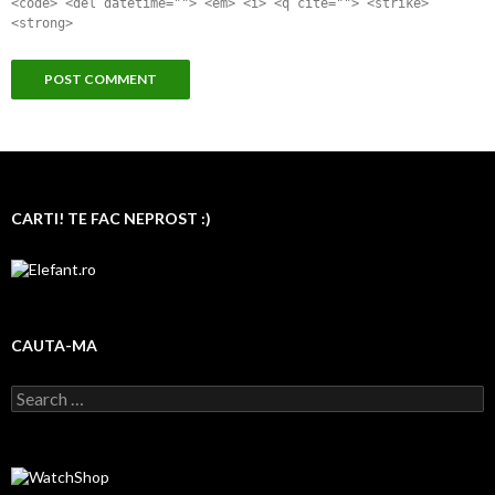
<code> <del datetime=""> <em> <i> <q cite=""> <strike>
<strong>
CARTI! TE FAC NEPROST :)
CAUTA-MA
Search for: