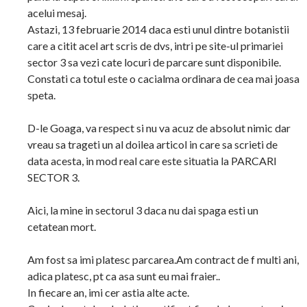
acelui mesaj.
Astazi, 13 februarie 2014 daca esti unul dintre botanistii
care a citit acel art scris de dvs, intri pe site-ul primariei
sector 3 sa vezi cate locuri de parcare sunt disponibile.
Constati ca totul este o cacialma ordinara de cea mai joasa
speta.
D-le Goaga, va respect si nu va acuz de absolut nimic dar
vreau sa trageti un al doilea articol in care sa scrieti de
data acesta, in mod real care este situatia la PARCARI
SECTOR 3.
Aici, la mine in sectorul 3 daca nu dai spaga esti un
cetatean mort.
Am fost sa imi platesc parcarea.Am contract de f multi ani,
adica platesc, pt ca asa sunt eu mai fraier..
In fiecare an, imi cer astia alte acte.