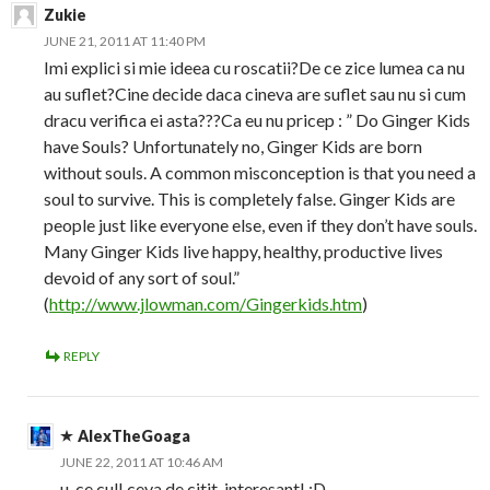
Zukie
JUNE 21, 2011 AT 11:40 PM
Imi explici si mie ideea cu roscatii?De ce zice lumea ca nu
au suflet?Cine decide daca cineva are suflet sau nu si cum
dracu verifica ei asta???Ca eu nu pricep : ” Do Ginger Kids
have Souls? Unfortunately no, Ginger Kids are born
without souls. A common misconception is that you need a
soul to survive. This is completely false. Ginger Kids are
people just like everyone else, even if they don’t have souls.
Many Ginger Kids live happy, healthy, productive lives
devoid of any sort of soul.”
(
http://www.jlowman.com/Gingerkids.htm
)
REPLY
AlexTheGoaga
JUNE 22, 2011 AT 10:46 AM
u, ce cul! ceva de citit, interesant! :D