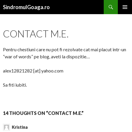
Search
SindromulGoaga.ro
SKIP TO CONTENT
CONTACT M.E.
Pentru chestiuni care nu pot fi rezolvate cat mai placut intr-un
“war of words” pe blog, aveti la dispozitie…
alex12821282 [at] yahoo.com
Sa fiti iubiti.
14 THOUGHTS ON “CONTACT M.E.”
Kristina