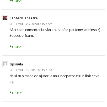
REPLY
Ezoteric Theatre
SEPTEMBER 2, 2009 AT 11:24 AM
Merci de comentariu Marius. Nu fac parteneriate insa. :)
Succes oricum.
REPLY
cipimula
SEPTEMBER 12, 2010 AT 1:26 PM
da si tu o mana de ajutor la unu incepator cu un link ceva.
cip
REPLY