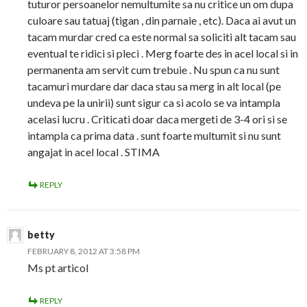
tuturor persoanelor nemultumite sa nu critice un om dupa
culoare sau tatuaj (tigan , din parnaie , etc). Daca ai avut un
tacam murdar cred ca este normal sa soliciti alt tacam sau
eventual te ridici si pleci . Merg foarte des in acel local si in
permanenta am servit cum trebuie . Nu spun ca nu sunt
tacamuri murdare dar daca stau sa merg in alt local (pe
undeva pe la unirii) sunt sigur ca si acolo se va intampla
acelasi lucru . Criticati doar daca mergeti de 3-4 ori si se
intampla ca prima data . sunt foarte multumit si nu sunt
angajat in acel local . STIMA
REPLY
betty
FEBRUARY 8, 2012 AT 3:58 PM
Ms pt articol
REPLY