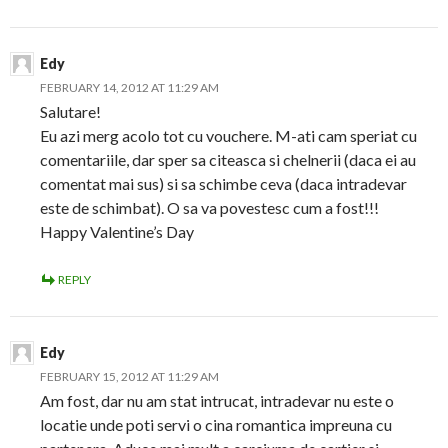
Edy
FEBRUARY 14, 2012 AT 11:29 AM
Salutare!
Eu azi merg acolo tot cu vouchere. M-ati cam speriat cu
comentariile, dar sper sa citeasca si chelnerii (daca ei au
comentat mai sus) si sa schimbe ceva (daca intradevar
este de schimbat). O sa va povestesc cum a fost!!!
Happy Valentine’s Day
REPLY
Edy
FEBRUARY 15, 2012 AT 11:29 AM
Am fost, dar nu am stat intrucat, intradevar nu este o
locatie unde poti servi o cina romantica impreuna cu