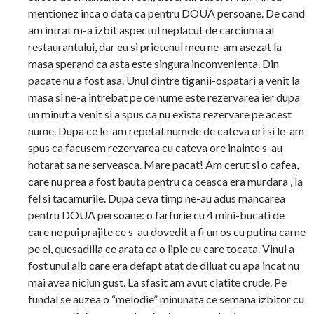
mentionez inca o data ca pentru DOUA persoane. De cand
am intrat m-a izbit aspectul neplacut de carciuma al
restaurantului, dar eu si prietenul meu ne-am asezat la
masa sperand ca asta este singura inconvenienta. Din
pacate nu a fost asa. Unul dintre tiganii-ospatari a venit la
masa si ne-a intrebat pe ce nume este rezervarea ier dupa
un minut a venit si a spus ca nu exista rezervare pe acest
nume. Dupa ce le-am repetat numele de cateva ori si le-am
spus ca facusem rezervarea cu cateva ore inainte s-au
hotarat sa ne serveasca. Mare pacat! Am cerut si o cafea,
care nu prea a fost bauta pentru ca ceasca era murdara , la
fel si tacamurile. Dupa ceva timp ne-au adus mancarea
pentru DOUA persoane: o farfurie cu 4 mini-bucati de
care ne pui prajite ce s-au dovedit a fi un os cu putina carne
pe el, quesadilla ce arata ca o lipie cu care tocata. Vinul a
fost unul alb care era defapt atat de diluat cu apa incat nu
mai avea niciun gust. La sfasit am avut clatite crude. Pe
fundal se auzea o “melodie” minunata ce semana izbitor cu