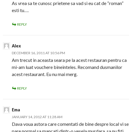
As vrea sa te cunosc prietene sa vad si eu cat de “roman”
esti tu….
REPLY
Alex
DECEMBER 16, 2011 AT 10:56 PM
Am trecut in aceasta seara pe la acest restauran pentru ca
mi-am luat vouchere bineinteles. Recomand dusmanilor
acest restaurant. Eu nu mai merg.
REPLY
Ema
JANUARY 14, 2012 AT 11:28 AM
Dava voua astora care comentati de bine despre local vi se
pare normal sa mancati dintr-o vesela murdara, sa nu fiti