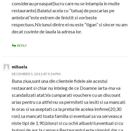
considerau proaspat(lucru care nu se intampla in multe
restaurante).Baiatul acela cu “tatuaj de puscarias pe
antebrat”este extrem de linistit si vorbeste
respectuos.Niciunul dintre ei nu este “tigan” si sincer nu am
decat cuvinte de lauda la adresa lor.
REPLY
mihaela
DECEMBER 5, 2011 AT 3:54 PM
Buna ziua,sunt una din clientele fidele ale acestui
restaurant si chiar nu inteleg de ce Doamne iarta-ma va
scandalizati atat.Va cumparati vouchere cu un discount
urias pentru ca altfel nu va permiteti sa iesiti si sa mancati
in oras si va aseptati ca la preturile acelea imfime(20,30
ron) sa mancati toata familia si eventual sa va serveasca
niste tipi de 1.90,blonzi si cu ochii albastrii,eventual si cu
butoni de aur la camasa.Restaurantul este simplut dar ca