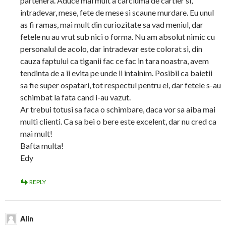
partenera. Aduce mai mult a carciuma de cartier si,
intradevar, mese, fete de mese si scaune murdare. Eu unul
as fi ramas, mai mult din curiozitate sa vad meniul, dar
fetele nu au vrut sub nici o forma. Nu am absolut nimic cu
personalul de acolo, dar intradevar este colorat si, din
cauza faptului ca tiganii fac ce fac in tara noastra, avem
tendinta de a ii evita pe unde ii intalnim. Posibil ca baietii
sa fie super ospatari, tot respectul pentru ei, dar fetele s-au
schimbat la fata cand i-au vazut.
Ar trebui totusi sa faca o schimbare, daca vor sa aiba mai
multi clienti. Ca sa bei o bere este excelent, dar nu cred ca
mai mult!
Bafta multa!
Edy
REPLY
Alin