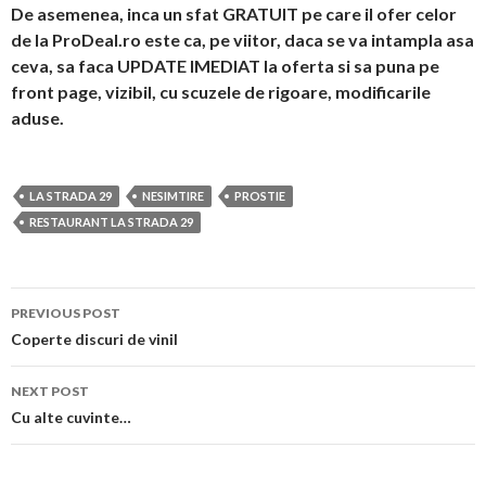
De asemenea, inca un sfat GRATUIT pe care il ofer celor
de la ProDeal.ro este ca, pe viitor, daca se va intampla asa
ceva, sa faca UPDATE IMEDIAT la oferta si sa puna pe
front page, vizibil, cu scuzele de rigoare, modificarile
aduse.
LA STRADA 29
NESIMTIRE
PROSTIE
RESTAURANT LA STRADA 29
PREVIOUS POST
Post navigation
Coperte discuri de vinil
NEXT POST
Cu alte cuvinte…