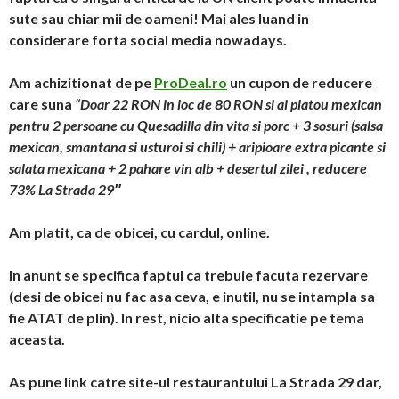
sute sau chiar mii de oameni! Mai ales luand in
considerare forta social media nowadays.
Am achizitionat de pe
ProDeal.ro
un cupon de reducere
care suna
“Doar 22 RON in loc de 80 RON si ai platou mexican
pentru 2 persoane cu Quesadilla din vita si porc + 3 sosuri (salsa
mexican, smantana si usturoi si chili) + aripioare extra picante si
salata mexicana + 2 pahare vin alb + desertul zilei , reducere
73% La Strada 29″
Am platit, ca de obicei, cu cardul, online.
In anunt se specifica faptul ca trebuie facuta rezervare
(desi de obicei nu fac asa ceva, e inutil, nu se intampla sa
fie ATAT de plin). In rest, nicio alta specificatie pe tema
aceasta.
As pune link catre site-ul restaurantului La Strada 29 dar,