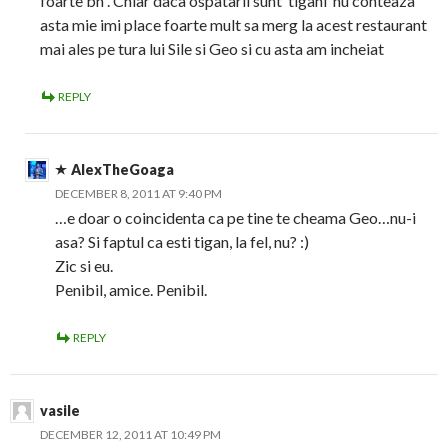
foarte bn . Chiar daca ospatarii sunt ‘tigani’ nu conteaza
asta mie imi place foarte mult sa merg la acest restaurant
mai ales pe tura lui Sile si Geo si cu asta am incheiat
REPLY
AlexTheGoaga
DECEMBER 8, 2011 AT 9:40 PM
…e doar o coincidenta ca pe tine te cheama Geo…nu-i
asa? Si faptul ca esti tigan, la fel, nu? :)
Zic si eu.
Penibil, amice. Penibil.
REPLY
vasile
DECEMBER 12, 2011 AT 10:49 PM