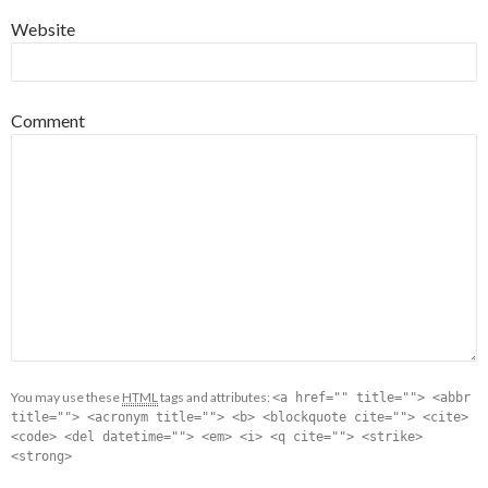
Website
Comment
You may use these
HTML
tags and attributes:
<a href="" title=""> <abbr
title=""> <acronym title=""> <b> <blockquote cite=""> <cite>
<code> <del datetime=""> <em> <i> <q cite=""> <strike>
<strong>