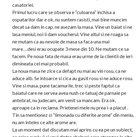
casatoriei.
Primul lucru care se observa e “culoarea” inchisa a
ospatarilor dar e ok, nu suntem rasisti, mai bine muncim
decat sa dam in cap, ne asezam la masa. Vine un baiat si ne
lasa meniul, noi ii dam voucherul. Vine altul si ne roaga sa
ne mutam ca au nevoie de masa sa faca una mai
mare….desi erau ocupate 3 mese din 10. Ne mutam ce sa
facem. Pe noua fata de masa erau urme de la clientii de ieri
dimineata cel mai probabil.
La noua masa ne zice ca defapt nu mai au vin rosu, ca ne
aduce alb. Se intoarce si cica au gasit rosu si ne aduce rosu.
Vine si masa. pune tacamurile, trec si peste faptul ca
baiatul care ne servea avea nush ce tatuaj de parnaie pe
antebrat, nu judecam, am venit sa mancam. Era ok,
aproape ca in reclama. Prietenei mele nu prea i-a placut .
Tin sa mentionez si “limonada cu diferite arome” din meniu,
nu am inteles ce alte arome are.
La un moment dat discutam mai aprins cu ea pe un subiect,
ca orice cuplu :) si unul dintre chelneri care strangea la alta