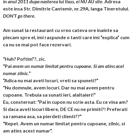
in anul 2011 dupa nasterea lui Iisus, ei NU AU site.
Adresa
este insa Str. Dimitrie Cantemir, nr.29A, langa Tineretului.
DON’T go there.
Am sunat la restaurant cu vreo cateva ore inainte sa
plecam spre el, imi raspunde o tanti care imi “explica” cum
ca nu se mai pot face rezervari.
“Huh? Poftim”?, zic.
“Pai
avem un numar limitat pentru cupoane. Si am atins acel
numar zilnic.
”
“Adica nu mai aveti locuri, vreti sa spuneti?”
“Nu domnule, avem locuri. Dar nu mai avem pentru
cupoane. Trebuia sa sunati ieri, alaltaieri!”
Eu, consternat: “Pai in cupon nu scrie asta. Eu ce vina am?
Si daca aveti locuri libere, DE CE nu ne primiti?! Preferati
sa ramana asa, sa pierdeti clienti??”
“Repet. Avem un numar limitat pentru cupoane, zilnic, si
am atins acest numar”.