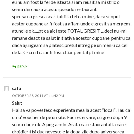
eu nu am fost la fel de isteata si am reusit sa mi stric o
seara din cauza acestui pseudo restaurant
sper sa nu greseasca si altii la fel ca mine,.daca scopul
aestor cupoane ar fi fost sa aflam unde e gresit sa mergem
atunci e ok,,,,,pt ca aici este TOTAL GRESIT ,,,,deci nu -mi
ramane deact sa salut initiativa acestor cupoane ,pentru ca
daca ajungeam sa platesc pretul intreg pe un meniu ca cel
de la <> cred ca ar fi fost chiar penibil pt mine
REPLY
cata
OCTOBER 28, 2011 AT 11:42 PM
Salut
Hai sa va povestesc experienta mea la acest “local” . Iau ca
omu’ voucher de pe un site. Fac rezervare, cu greu dupa 9
seara dar e ok. Ajung acolo. Arata ca restaurantul la care
drojdierii isi duc nevestele la doua zile dupa aniversarea