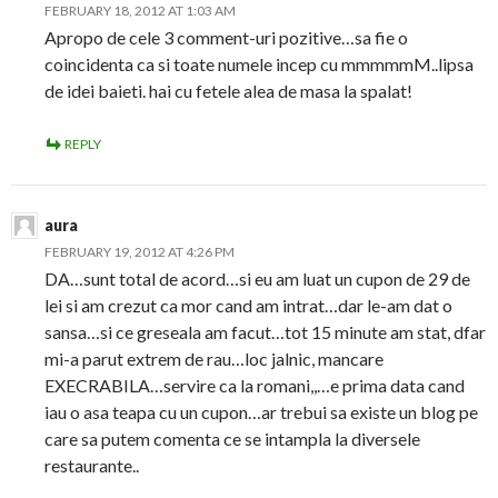
FEBRUARY 18, 2012 AT 1:03 AM
Apropo de cele 3 comment-uri pozitive…sa fie o
coincidenta ca si toate numele incep cu mmmmmM..lipsa
de idei baieti. hai cu fetele alea de masa la spalat!
REPLY
aura
FEBRUARY 19, 2012 AT 4:26 PM
DA…sunt total de acord…si eu am luat un cupon de 29 de
lei si am crezut ca mor cand am intrat…dar le-am dat o
sansa…si ce greseala am facut…tot 15 minute am stat, dfar
mi-a parut extrem de rau…loc jalnic, mancare
EXECRABILA…servire ca la romani,,…e prima data cand
iau o asa teapa cu un cupon…ar trebui sa existe un blog pe
care sa putem comenta ce se intampla la diversele
restaurante..