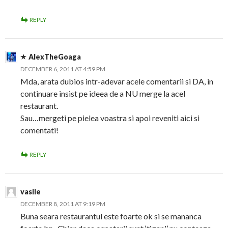
REPLY
AlexTheGoaga
DECEMBER 6, 2011 AT 4:59 PM
Mda, arata dubios intr-adevar acele comentarii si DA, in
continuare insist pe ideea de a NU merge la acel
restaurant.
Sau…mergeti pe pielea voastra si apoi reveniti aici si
comentati!
REPLY
vasile
DECEMBER 8, 2011 AT 9:19 PM
Buna seara restaurantul este foarte ok si se mananca