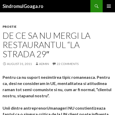
Search
SindromulGoaga.ro
SKIP TO CONTENT
PROSTIE
DE CE SA NU MERGI LA
RESTAURANTUL “LA
STRADA 29″
AUGUST 31, 2011
ADMIN
22 COMMENTS
Pentru ca nu suport nesimtirea tipic romaneasca. Pentru
ca, desi ne consideram in UE, mentalitatea si atitudinea
raman tot semi-comuniste si nu, cum ar fi normal, “clientul
nostru, stapanul nostru”.
Unii dintre antreprenori/manageri NU constientizeaza
faptul ca o singura critica de la UN client poate influenta