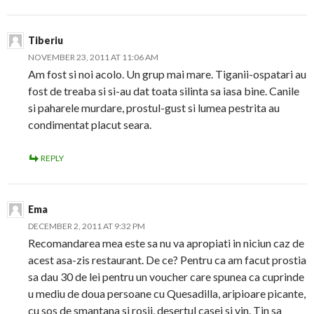
Tiberiu
NOVEMBER 23, 2011 AT 11:06 AM
Am fost si noi acolo. Un grup mai mare. Tiganii-ospatari au
fost de treaba si si-au dat toata silinta sa iasa bine. Canile
si paharele murdare, prostul-gust si lumea pestrita au
condimentat placut seara.
REPLY
Ema
DECEMBER 2, 2011 AT 9:32 PM
Recomandarea mea este sa nu va apropiati in niciun caz de
acest asa-zis restaurant. De ce? Pentru ca am facut prostia
sa dau 30 de lei pentru un voucher care spunea ca cuprinde
u mediu de doua persoane cu Quesadilla, aripioare picante,
cu sos de smantana si rosii, desertul casei si vin. Tin sa