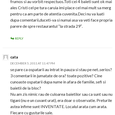
frumos si au vorbit respectuos.Toti cei 4 baieti sunt ok mai
ales Cristi cel pe tura caruia imi place cel mai mult sa merg
pentru ca am parte de atentia cuvenita.Deci nu va luati
dupa comentarii,duceti-va si numai asa va veti face propria
parere de spre restaurantul “la strada 29″.
REPLY
cata
DECEMBER 5, 2011 AT 11:47 PM
se pare ca ospatarii au intrat in pauza si stau pe net..serios?
3 comentarii in jumatate de ora? toate pozitive? Cine
cunoaste ospatarii dupa nume in afara de familie, sefi si
baietii de la bloc?
Nu am zis nimic rau de culoarea baietilor sau ca sunt sau nu
tigani (nu e un cuvant urat), era doar o observatie. Preturile
astea infime sunt INVENTATE. Localul arata cum arata.
Fiecare cu gusturile sale.