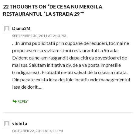
22 THOUGHTS ON “DE CE SA NU MERGI LA
RESTAURANTUL “LA STRADA 29″”
Diana2M
SEPTEMBER 30, 2011 AT 2:13 PM
…In urma publicitatii prin cupoane de reduceri, tocmai ne
propusesem sa vizitam si noi restaurantul La Strada.
Evident ca ne-am rasgandit dupa citirea povestioarei de
mai sus. Salutam initiativa dv. de a va posta impresiile
(/indignarea) . Probabil ne-ati salvat de la o seara ratata.
Din pacate exista inca destule locatii unde managementul
lasa de dorit….
REPLY
violeta
OCTOBER 22, 2011 AT 4:11 PM