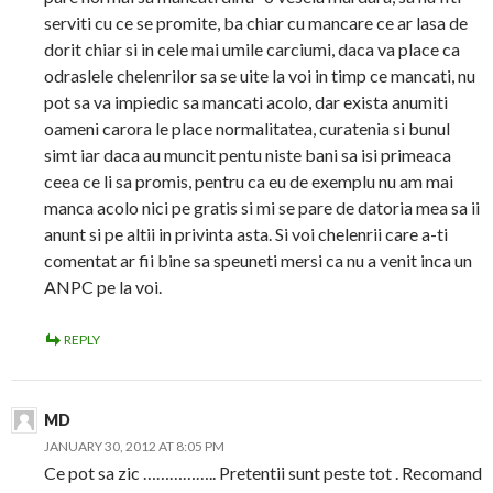
serviti cu ce se promite, ba chiar cu mancare ce ar lasa de
dorit chiar si in cele mai umile carciumi, daca va place ca
odraslele chelenrilor sa se uite la voi in timp ce mancati, nu
pot sa va impiedic sa mancati acolo, dar exista anumiti
oameni carora le place normalitatea, curatenia si bunul
simt iar daca au muncit pentu niste bani sa isi primeaca
ceea ce li sa promis, pentru ca eu de exemplu nu am mai
manca acolo nici pe gratis si mi se pare de datoria mea sa ii
anunt si pe altii in privinta asta. Si voi chelenrii care a-ti
comentat ar fii bine sa speuneti mersi ca nu a venit inca un
ANPC pe la voi.
REPLY
MD
JANUARY 30, 2012 AT 8:05 PM
Ce pot sa zic …………….. Pretentii sunt peste tot . Recomand