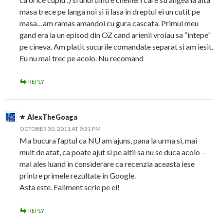
masa trece pe langa noi si ii lasa in dreptul ei un cutit pe
masa…am ramas amandoi cu gura cascata. Primul meu
gand era la un episod din OZ cand arienii vroiau sa “intepe”
pe cineva. Am platit sucurile comandate separat si am iesit.
Eu nu mai trec pe acolo. Nu recomand
REPLY
AlexTheGoaga
OCTOBER 30, 2011 AT 9:31 PM
Ma bucura faptul ca NU am ajuns, pana la urma si, mai
mult de atat, ca poate ajut si pe altii sa nu se duca acolo –
mai ales luand in considerare ca recenzia aceasta iese
printre primele rezultate in Google.
Asta este. Faliment scrie pe ei!
REPLY