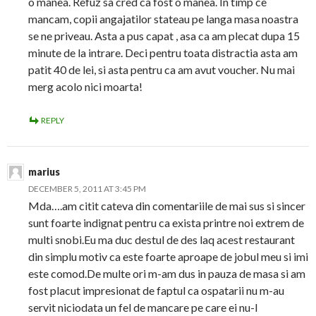
o manea. Refuz sa cred ca fost o manea. In timp ce
mancam, copii angajatilor stateau pe langa masa noastra
se ne priveau. Asta a pus capat , asa ca am plecat dupa 15
minute de la intrare. Deci pentru toata distractia asta am
patit 40 de lei, si asta pentru ca am avut voucher. Nu mai
merg acolo nici moarta!
REPLY
marius
DECEMBER 5, 2011 AT 3:45 PM
Mda….am citit cateva din comentariile de mai sus si sincer
sunt foarte indignat pentru ca exista printre noi extrem de
multi snobi.Eu ma duc destul de des laq acest restaurant
din simplu motiv ca este foarte aproape de jobul meu si imi
este comod.De multe ori m-am dus in pauza de masa si am
fost placut impresionat de faptul ca ospatarii nu m-au
servit niciodata un fel de mancare pe care ei nu-l