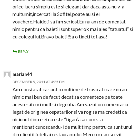
orice lucru simplu este si elegant dar daca asta nu v-a
multumit,incercati la Sofitel,poate au si ei
vouchere.Haideti sa fim seriosi.Eu nu am de comentat
nimic pentru ca baietii sunt super ok mai ales “tatuatul” si
cu colegul lui.Bravo baieti!Sa o tineti tot asa!
REPLY
marian44
DECEMBER 5, 2011 AT 4:25 PM
Am constatat ca sunt o multime de frustrati care nu au
nimic mai bun de facut decat sa comenteze pe toate
aceste siteuri mult si degeaba.Am vazut un comentariu
legat de originea ospatarilor si va rog sa ma credeti ca
niciunul dintre ei nu este “tigan”asa cum s-a
mentionat,cunoscandu-i de mult timp pentru ca sunt unul
din clientii fideli ai restaurantului.Mereu m-au servit