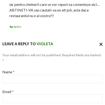
iar pentru chelnerii care se vor repezi sa comenteze aici…
ABTINETI-VA sau cautati-va un alt job, asta daca
restaurantul nu e al vostru!!!
REPLY
LEAVE A REPLY TO
VIOLETA
CAN
Your email address will not be published. Required fields are marked
REPL
*
Name
*
Email
*