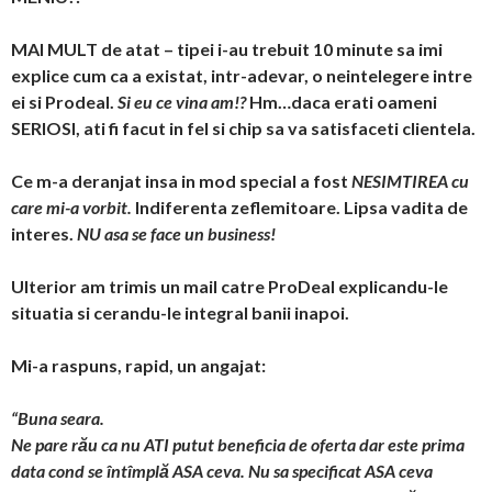
MAI MULT de atat – tipei i-au trebuit 10 minute sa imi
explice cum ca a existat, intr-adevar, o neintelegere intre
ei si Prodeal.
Si eu ce vina am!?
Hm…daca erati oameni
SERIOSI, ati fi facut in fel si chip sa va satisfaceti clientela.
Ce m-a deranjat insa in mod special a fost
NESIMTIREA cu
care mi-a vorbit.
Indiferenta zeflemitoare. Lipsa vadita de
interes.
NU asa se face un business!
Ulterior am trimis un mail catre ProDeal explicandu-le
situatia si cerandu-le integral banii inapoi.
Mi-a raspuns, rapid, un angajat:
“Buna seara.
Ne pare rău ca nu ATI putut beneficia de oferta dar este prima
data cond se întîmplă ASA ceva. Nu sa specificat ASA ceva