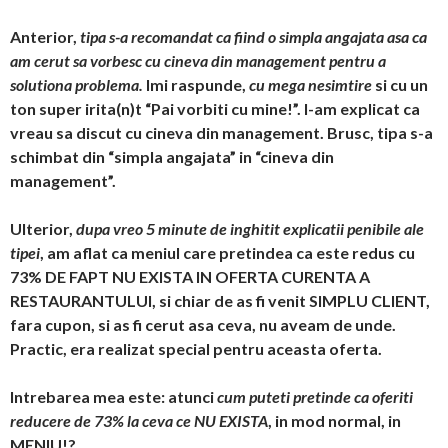
Anterior,
tipa s-a recomandat ca fiind o simpla angajata asa ca
am cerut sa vorbesc cu cineva din management pentru a
solutiona problema.
Imi raspunde,
cu mega nesimtire
si cu un
ton super irita(n)t “Pai vorbiti cu mine!”. I-am explicat ca
vreau sa discut cu cineva din management. Brusc, tipa s-a
schimbat din “simpla angajata” in “cineva din
management”.
Ulterior,
dupa vreo 5 minute de inghitit explicatii penibile ale
tipei
, am aflat ca meniul care pretindea ca este redus cu
73% DE FAPT NU EXISTA IN OFERTA CURENTA A
RESTAURANTULUI, si chiar de as fi venit SIMPLU CLIENT,
fara cupon, si as fi cerut asa ceva, nu aveam de unde.
Practic, era realizat special pentru aceasta oferta.
Intrebarea mea este: atunci
cum puteti pretinde ca oferiti
reducere de 73% la ceva ce NU EXISTA
, in mod normal, in
MENIU!?