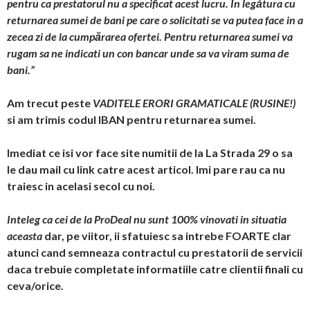
pentru ca prestatorul nu a specificat acest lucru. In legătura cu
returnarea sumei de bani pe care o solicitati se va putea face in a
zecea zi de la cumpărarea ofertei. Pentru returnarea sumei va
rugam sa ne indicati un con bancar unde sa va viram suma de
bani.”
Am trecut peste
VADITELE ERORI GRAMATICALE (RUSINE!)
si am trimis codul IBAN pentru returnarea sumei.
Imediat ce isi vor face site numitii de la La Strada 29 o sa
le dau mail cu link catre acest articol. Imi pare rau ca nu
traiesc in acelasi secol cu noi.
Inteleg ca cei de la ProDeal nu sunt 100% vinovati in situatia
aceasta
dar, pe viitor, ii sfatuiesc sa intrebe FOARTE clar
atunci cand semneaza contractul cu prestatorii de servicii
daca trebuie completate informatiile catre clientii finali cu
ceva/orice.